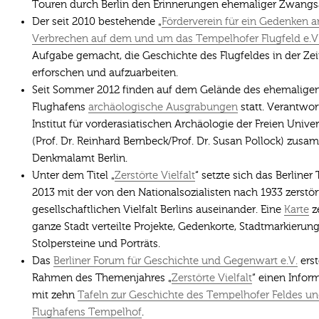
Touren durch Berlin den Erinnerungen ehemaliger Zwangsa
Der seit 2010 bestehende „
Förderverein für ein Gedenken a
Verbrechen auf dem und um das Tempelhofer Flugfeld e.V
Aufgabe gemacht, die Geschichte des Flugfeldes in der Zei
erforschen und aufzuarbeiten.
Seit Sommer 2012 finden auf dem Gelände des ehemalige
Flughafens
archäologische Ausgrabungen
statt. Verantwort
Institut für vorderasiatischen Archäologie der Freien Univers
(Prof. Dr. Reinhard Bernbeck/Prof. Dr. Susan Pollock) zu
Denkmalamt Berlin.
Unter dem Titel „
Zerstörte Vielfalt
“ setzte sich das Berline
2013 mit der von den Nationalsozialisten nach 1933 zerstö
gesellschaftlichen Vielfalt Berlins auseinander. Eine
Karte
z
ganze Stadt verteilte Projekte, Gedenkorte, Stadtmarkierun
Stolpersteine und Porträts.
Das
Berliner Forum für Geschichte und Gegenwart e.V.
erst
Rahmen des Themenjahres „
Zerstörte Vielfalt
“ einen Infor
mit zehn
Tafeln zur Geschichte des Tempelhofer Feldes u
Flughafens Tempelhof
.