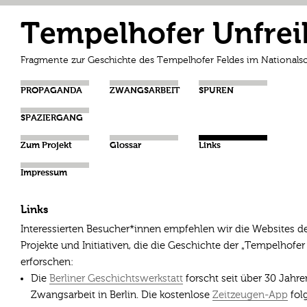
Tempelhofer Unfrei
Fragmente zur Geschichte des Tempelhofer Feldes im Nationalso
PROPAGANDA
ZWANGSARBEIT
SPUREN
SPAZIERGANG
Zum Projekt
Glossar
Links
Impressum
Links
Interessierten Besucher*innen empfehlen wir die Websites d
Projekte und Initiativen, die die Geschichte der „Tempelhofer 
erforschen:
Die
Berliner Geschichtswerkstatt
forscht seit über 30 Jah
Zwangsarbeit in Berlin. Die kostenlose
Zeitzeugen-App
folg