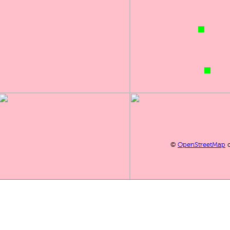
©
OpenStreetMap
c