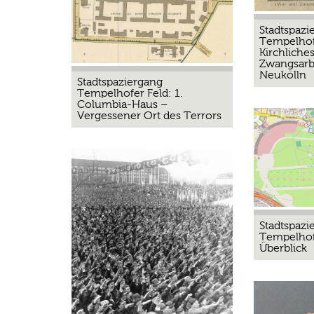
Stadtspazi
Tempelhofe
Kirchliche
Zwangsarbe
Neukölln
Stadtspaziergang
Tempelhofer Feld: 1.
Columbia-Haus –
Vergessener Ort des Terrors
Stadtspazi
Tempelhofe
Überblick