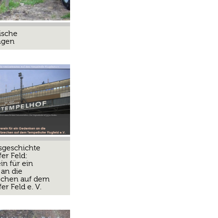
ische
ngen
sgeschichte
er Feld:
in für ein
an die
echen auf dem
r Feld e. V.