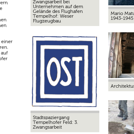
Zwangsarbeit bei
gern
Unternehmen auf dem
ge
Gelände des Flughafen
Mario Mat
Tempelhof: Weser
1943-1945
hen
Flugzeugbau
chen
 einer
ren.
 auf
ofer
Architektu
Stadtspaziergang
Tempelhofer Feld: 3.
Zwangsarbeit