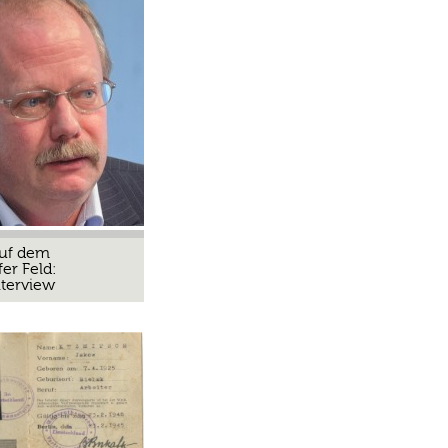
 auf dem
er Feld:
nterview