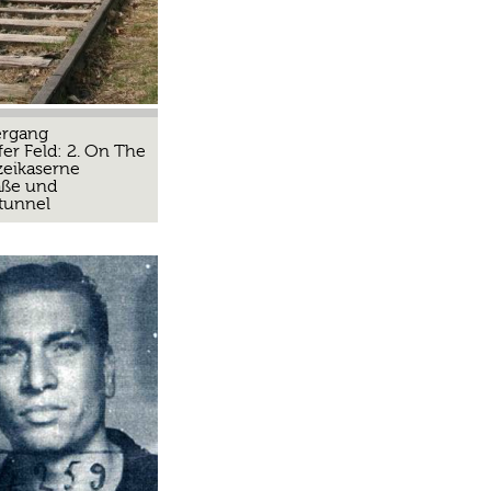
ergang
er Feld: 2. On The
zeikaserne
aße und
tunnel