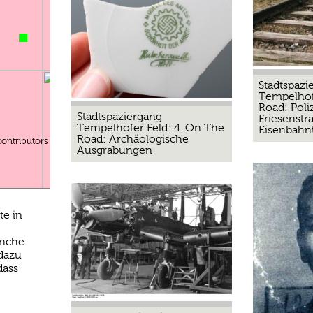
Stadtspazi
Tempelhof
Road: Poli
Stadtspaziergang
Friesenstr
Tempelhofer Feld: 4. On The
Eisenbahn
Road: Archäologische
ontributors
Ausgrabungen
te in
anche
 dazu
dass