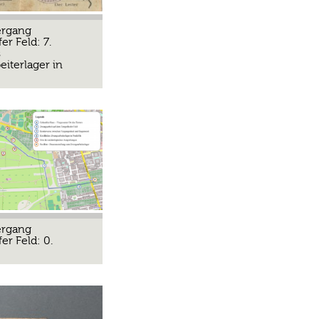
ergang
r Feld: 7.
s
iterlager in
ergang
r Feld: 0.