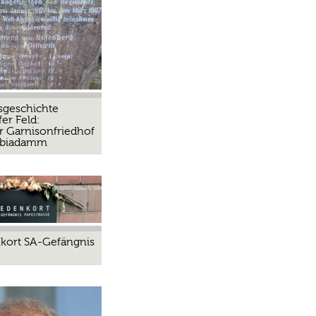
sgeschichte
er Feld:
r Garnisonfriedhof
biadamm
kort SA-Gefängnis
e