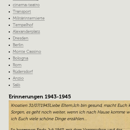
cinema-teatro
Transport
Militärinternierte
Tempelhof
Alexanderplatz
Dresden
Berlin
Monte Cassino
Bologna
Rom
Rüdersdorf
Anzio
Salò
Erinnerungen 1943-1945
Kroatien 31/07/1943
Liebe Eltern,
Ich bin gesund, macht Euch 
Sorgen, es geht noch weiter, wenn ich nach Hause komme w
ich Euch viele schöne Dinge erzählen…
So begannen Ende Juli 1943, mit dem Versprechen und der