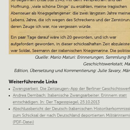
Hoffnung, „viele schöne Dinge“ zu erzählen, meine tragischen
Abenteuer als Kriegsgefangener: die zwei längsten Jahre mein
Lebens, Jahre, die ich wegen des Schreckens und der Zerstörun
deren Zeuge ich war, nie vergessen würde.
Ein paar Tage darauf wäre ich 20 geworden, und ich war
aufgefordert geworden, in dieser schicksalhaften Zeit abzuleiste
war Soldat, Seemann der italienischen Kriegsmarine. Die politi
und militärischen Ereignisse jenes langen Sommers folgten ein
Quelle: Mario Maturi: Erinnerungen, Sammlung B
nach dem anderen und wir einfachen Soldaten, von unseren
Geschichtswerkstatt, Ma
Vorgesetzten verlassen, fragten uns verloren, wo unsere hohen
Edition, Übersetzung und Kommentierung: Julie Savary, Mär
Offiziere waren und gerieten in die Situation, ohne andere Wah
Weiterführende Links
den deutschen Kommandanten zu gehorchen und zu folgen. M
Zwangsarbeit. Die Zeitzeugen-App der Berliner Geschichtswerk
Garnison, etwa 450 Männer, wurde von Mestre((bei Venedig)) 
Andrea Dernbach: Italienische Zwangsarbeiter. Erinnern statt
Kroatien, Montenegro und Albanien nach Griechenland geführt.
entschädigen. In: Der Tagesspiegel, 25.10.2013
Navarino((an der Westküste der Halbinsel Peloponnes, am Ioni
Abschlussbericht der Deutsch-Italienischen Historikerkommiss
Meer)) wurde ich den Küstenwache zugeteilt. Kurz nach dem
zum Schicksal der nach Deutschland deportierten Militärintern
Waffenstillstand vom 8. September((Der Waffenstillstand von
(PDF-Datei)
Cassibile (Sizilien) bewirkte eine totale Kapitulation des Königr