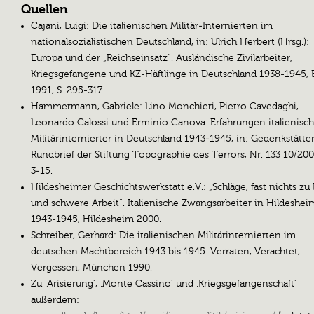
Italien vor den Alliierten. Damit verließ Italien die Achsenmäch
Quellen
der Bürgerkrieg begann. Italienischen Truppen in und außerhal
Cajani, Luigi: Die italienischen Militär-Internierten im
Italiens, die sich nicht der Achse oder dem Widerstand anschlos
nationalsozialistischen Deutschland, in: Ulrich Herbert (Hrsg.):
bevor die Alliierten sie erreichten, wurden von den Deutschen
Europa und der „Reichseinsatz“. Ausländische Zivilarbeiter,
interniert.)) wussten wir sofort, dass unser Schicksal sich änder
Kriegsgefangene und KZ-Häftlinge in Deutschland 1938-1945, 
würde; wir waren nun eine Armee von Außenseitern und wir
1991, S. 295-317.
wollten nur nach Hause. Am 14. September aber wurden wir
Hammermann, Gabriele: Lino Monchieri, Pietro Cavedaghi,
italienischen Soldaten wie Vieh in Güterwagen verladen und
Leonardo Calossi und Erminio Canova. Erfahrungen italienisch
eingesperrt in Richtung eines unbekannten Ziels.
Militärinternierter in Deutschland 1943-1945, in: Gedenkstätte
Rundbrief der Stiftung Topographie des Terrors, Nr. 133 10/2006
Wir reisten Tag und Nacht, ohne die Sonne und Licht zu sehen
3-15.
erwachten wie aus einem Alptraum in einer noch
Hildesheimer Geschichtswerkstatt e.V.: „Schläge, fast nichts zu
beunruhigenderen Realität. Wir waren in Österreich angekom
und schwere Arbeit“. Italienische Zwangsarbeiter in Hildeshei
im Konzentrationslager Buchenwald.((Buchenwald liegt nicht in
1943-1945, Hildesheim 2000.
Österreich sondern bei Weimar, in Thüringen. Entweder handel
Schreiber, Gerhard: Die italienischen Militärinternierten im
sich um eine falsche geographische Angabe, oder es wird
deutschen Machtbereich 1943 bis 1945. Verraten, Verachtet,
Buchenwald mit einem anderen Lager, in Österreich, verwechsel
Vergessen, München 1990.
Wir waren Kriegsgefangene. Wir wurden rasiert und gewaschen
Zu ‚Arisierung’, ‚Monte Cassino’ und ‚Kriegsgefangenschaft’
wurde eine Erkennungsnummer zuwiesen: ich war der
außerdem:
Kriegsgefangene Nr. 124259. Wir hielten uns im österreichisch