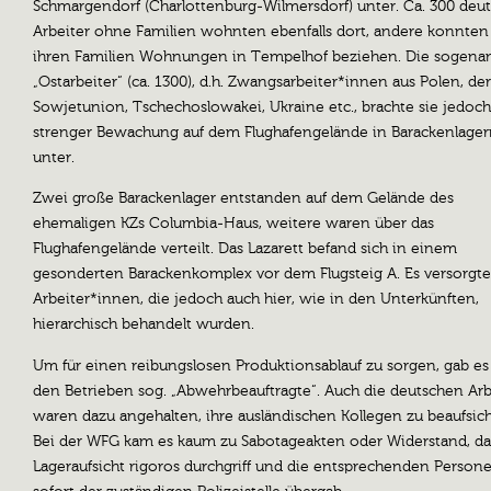
Schmargendorf (Charlottenburg-Wilmersdorf) unter. Ca. 300 deu
Arbeiter ohne Familien wohnten ebenfalls dort, andere konnten
ihren Familien Wohnungen in Tempelhof beziehen. Die sogena
„Ostarbeiter“ (ca. 1300), d.h. Zwangsarbeiter*innen aus Polen, der
Sowjetunion, Tschechoslowakei, Ukraine etc., brachte sie jedoch
strenger Bewachung auf dem Flughafengelände in Barackenlage
unter.
Zwei große Barackenlager entstanden auf dem Gelände des
ehemaligen KZs Columbia-Haus, weitere waren über das
Flughafengelände verteilt. Das Lazarett befand sich in einem
gesonderten Barackenkomplex vor dem Flugsteig A. Es versorgte 
Arbeiter*innen, die jedoch auch hier, wie in den Unterkünften,
hierarchisch behandelt wurden.
Um für einen reibungslosen Produktionsablauf zu sorgen, gab es
den Betrieben sog. „Abwehrbeauftragte“. Auch die deutschen Arb
waren dazu angehalten, ihre ausländischen Kollegen zu beaufsich
Bei der WFG kam es kaum zu Sabotageakten oder Widerstand, da
Lageraufsicht rigoros durchgriff und die entsprechenden Person