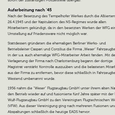
sofort der zuständigen Polizeistelle übergab.
Aufarbeitung nach ‘45
Nach der Besetzung des Tempelhofer Werkes durch die Alliierte
26.4.1945 und der Kapitulation des NS-Regimes wurde allen
Mitarbeitern gekündigt, da in den besetzten Werken der WFG ei
Umstellung auf Friedensware nicht möglich war.
Stattdessen gründeten die ehemaligen Berliner Werks- und
Betriebsleiter Caspari und Corzilius die Firma „Weser“ Fahrzeugb
in der u.a. auch ehemalige WFG-Mitarbeiter Arbeit fanden. Mit de
Verlagerung der Firma nach Charlottenburg begann der dortige
Magistrat verstärkt Kontrolle auszuüben und die belasteten Mitar
aus der Firma zu entfernen, bevor diese schließlich in Fahrzeugb
Westend umbenannt wurde.
1956 nahm die “Weser“ Flugzeugbau GmbH unter ihrem alten 
den Betrieb wieder auf und fusionierte fünf Jahre später mit der
Wulf-Flugzeugbau GmbH zu den Vereinigten Flugtechnischen W
(VFW). Aus dieser Vereinigung ging nach mehreren Fusionen un
Abspaltungen schließlich die heutige EADS hervor.