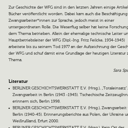
Zur Geschichte der WFG sind in den letzten Jahren einige Artike
Bücher veröffentlicht worden. Dabei kam auch die Beschäftigun
Zwangsarbeiter*innen zur Sprache, jedoch meist in einer
untergeordneten Rolle. Die Weserflug selber hat keine Forschun
dem Thema betrieben. Allein der ehemalige technische Leiter u
Hauptbetriebsleiter der WFG (Dipl.-Ing. Fritz Feilcke, 1934-1945)
arbeitete bis zu seinem Tod 1977 an der Aufzeichnung der Gesc
der WFG und schuf damit eine Grundlage der heutigen Literatur
Thema.
Sara Sp
Literatur
BERLINER GESCHICHTSWERKSTATT E.V. (Hrsg.), „Totaleinsatz“
Zwangsarbeit in Berlin (1943 -1945). Tschechische ZeitzeugIn
erinnern sich, Berlin 1998.
BERLINER GESCHICHTSWERKSTATT E.V. (Hrsg.), Zwangsarbeit 
Berlin (1940-45). Erinnerungsberichte aus Polen, der Ukraine 
Weißrußland, Erfurt 2000.
BERLINER GESCHICHTSWERKSTATT E.V. (Hrsg.), Kein Ort der