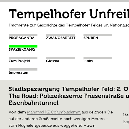
Tempelhofer Unfrei
Fragmente zur Geschichte des Tempelhofer Feldes im Nationalso
PROPAGANDA
ZWANGSARBEIT
SPUREN
SPAZIERGANG
Zum Projekt
Glossar
Links
Impressum
Stadtspaziergang Tempelhofer Feld: 2. 
The Road: Polizeikaserne Friesenstraße 
Eisenbahntunnel
Von dem
Mahnmal KZ Columbiadamm
aus gelangen Sie
Lie
auf der anderen Straßenseite nach wenigen Metern –
Eng
vom Flughafengebäude aus weggehend – zum