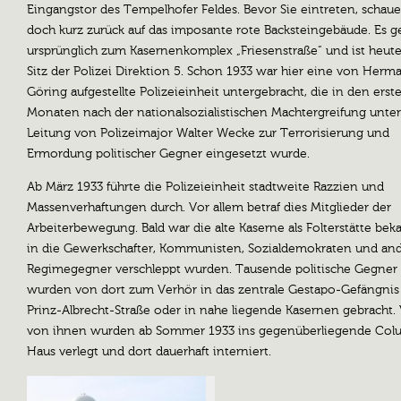
Eingangstor des Tempelhofer Feldes. Bevor Sie eintreten, schaue
doch kurz zurück auf das imposante rote Backsteingebäude. Es g
ursprünglich zum Kasernenkomplex „Friesenstraße“ und ist heute
Sitz der Polizei Direktion 5. Schon 1933 war hier eine von Herm
Göring aufgestellte Polizeieinheit untergebracht, die in den erst
Monaten nach der nationalsozialistischen Machtergreifung unter
Leitung von Polizeimajor Walter Wecke zur Terrorisierung und
Ermordung politischer Gegner eingesetzt wurde.
Ab März 1933 führte die Polizeieinheit stadtweite Razzien und
Massenverhaftungen durch. Vor allem betraf dies Mitglieder der
Arbeiterbewegung. Bald war die alte Kaserne als Folterstätte bek
in die Gewerkschafter, Kommunisten, Sozialdemokraten und an
Regimegegner verschleppt wurden. Tausende politische Gegner
wurden von dort zum Verhör in das zentrale Gestapo-Gefängnis 
Prinz-Albrecht-Straße oder in nahe liegende Kasernen gebracht. 
von ihnen wurden ab Sommer 1933 ins gegenüberliegende Col
Haus verlegt und dort dauerhaft interniert.