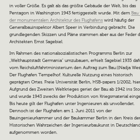
in voller Größe. Es galt als das größte Gebäude der Welt, bis das
Pentagon in Washington 1943 fertiggestellt wurde. Mit dem
Bau
der monumentalen Architektur des Flughafens
wird häufig der
Generalbauinspektor Albert Speer in Verbindung gebracht. Die
grundlegenden Skizzen und Pläne stammen aber aus der Feder 
Architekten Ernst Sagebiel.
Im Rahmen des nationalsozialistischen Programms Berlin zur
„Welthauptstadt Germania“ umzubauen, erhielt Sagebiel 1935 daf
vom Reichsluftfahrtministerium den Auftrag zum Bau.((Nadja Wes
Der Flughafen Tempelhof. Kulturelle Nutzung eines historisch
geprägten Ortes. Freie Universität Berlin, HSB-papers 1/2002, hier 
Aufgrund des Zweiten Weltkrieges geriet der Bau ab 1942 ins St
und wurde 1943 zwecks der Produktion von Kriegsmaterial einges
Bis heute gilt der Flughafen unter Ingenieuren als unvollendet.
Dennoch ist der Flughafen am 1. Juni 2011 von der
Bauingenieurkammer und der Baukammer Berlin in den Kreis de
Historischen Wahrzeichen der Ingenieurbaukunst in Deutschlan
aufgenommen worden.