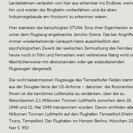
Landebahnen verlaufen von hier aus scheinbar ins Endlose, wen
hin und wieder die Ringbahn vorbeifahren und die alten
Industriegebäude am Horizont zu erkennen wären.
Hier starteten die berüchtigten STUKA. Eine ihrer Eigenheiten w
unter dem Flugzeug angebrachte Jericho Sirene. Das bei Angriff
immer wiederkehrende Geräusch hatte ausschließlich den
psychologischen Zweck der seelischen Zermürbung des Feindes.
heute noch in Film und Fernsehen weit verbreitete Klang wird o
fälschlicherweise mit abstürzenden oder gar explodierenden
Flugzeugen dargestellt.
Die wohl bekanntesten Flugzeuge des Tempelhofer Feldes sta
aus der Douglas-Serie der US-Airforce – darunter: die Rosinenb
Ihnen ist die berühmte Luftbrücke zu verdanken, über die zu
Rekordzeiten 2,1 Millionen Tonnen Luftfracht zwischen dem 26.
1948 und 12. Mai 1949 transportiert wurden. Davon entfielen alle
Millionen Tonnen Luftfracht auf den Flughafen Tempelhof.((Hel
Trunz, Tempelhof. Der Flughafen im Herzen Berlins. München 20
hier S. 95))