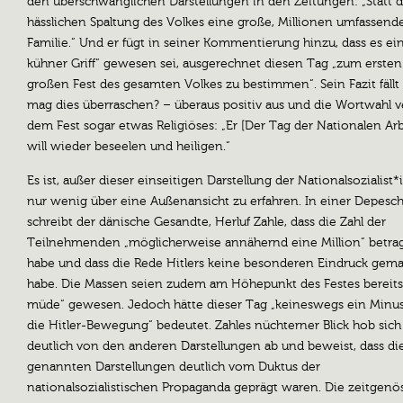
den überschwänglichen Darstellungen in den Zeitungen: „Statt d
hässlichen Spaltung des Volkes eine große, Millionen umfassend
Familie.“ Und er fügt in seiner Kommentierung hinzu, dass es ein
kühner Griff“ gewesen sei, ausgerechnet diesen Tag „zum ersten
großen Fest des gesamten Volkes zu bestimmen“. Sein Fazit fäll
mag dies überraschen? – überaus positiv aus und die Wortwahl ve
dem Fest sogar etwas Religiöses: „Er [Der Tag der Nationalen Arb
will wieder beseelen und heiligen.“
Es ist, außer dieser einseitigen Darstellung der Nationalsozialist
nur wenig über eine Außenansicht zu erfahren. In einer Depesc
schreibt der dänische Gesandte, Herluf Zahle, dass die Zahl der
Teilnehmenden „möglicherweise annähernd eine Million“ betra
habe und dass die Rede Hitlers keine besonderen Eindruck gem
habe. Die Massen seien zudem am Höhepunkt des Festes bereits 
müde“ gewesen. Jedoch hätte dieser Tag „keineswegs ein Minus
die Hitler-Bewegung“ bedeutet. Zahles nüchterner Blick hob sich
deutlich von den anderen Darstellungen ab und beweist, dass d
genannten Darstellungen deutlich vom Duktus der
nationalsozialistischen Propaganda geprägt waren. Die zeitgenö