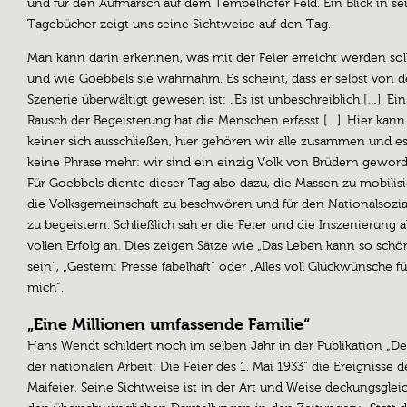
und für den Aufmarsch auf dem Tempelhofer Feld. Ein Blick in se
Tagebücher zeigt uns seine Sichtweise auf den Tag.
Man kann darin erkennen, was mit der Feier erreicht werden sol
und wie Goebbels sie wahrnahm. Es scheint, dass er selbst von d
Szenerie überwältigt gewesen ist: „Es ist unbeschreiblich […]. Ein 
Rausch der Begeisterung hat die Menschen erfasst […]. Hier kann
keiner sich ausschließen, hier gehören wir alle zusammen und es
keine Phrase mehr: wir sind ein einzig Volk von Brüdern geword
Für Goebbels diente dieser Tag also dazu, die Massen zu mobilisi
die Volksgemeinschaft zu beschwören und für den Nationalsozia
zu begeistern. Schließlich sah er die Feier und die Inszenierung a
vollen Erfolg an. Dies zeigen Sätze wie „Das Leben kann so schö
sein“, „Gestern: Presse fabelhaft“ oder „Alles voll Glückwünsche fü
mich“.
„Eine Millionen umfassende Familie“
Hans Wendt schildert noch im selben Jahr in der Publikation „De
der nationalen Arbeit: Die Feier des 1. Mai 1933“ die Ereignisse d
Maifeier. Seine Sichtweise ist in der Art und Weise deckungsglei