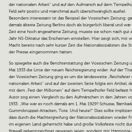
der nationalen Arbeit“ und auf den Aufmarsch auf dem Tempelho
Feld sehr positiv und manchmal auch überschwänglich ausfiel.
Besonders interessant ist das Beispiel der Vossischen Zeitung; ga
damals älteste Zeitung Berlins doch als bürgerlich liberal und war
Zeit eine hoch angesehene Zeitung, musste sie schon nach gut
Jahr NS-Diktatur das Erscheinen einstellen. Hier zeigt sich, mit 
Macht bereits nach sehr kurzer Zeit die Nationalsozialisten die 
der Presse eingenommen hatten.
So spiegelte auch die Berichterstattung der Vossischen Zeitung ü
Mai 1933 die Linie der neuen Reichsregierung wider. Auf der Tite
der Vossischen Zeitung ging es um die landesweite „Reichsfeier 
nationalen Arbeit“ und auf der zweiten Seite folgte ein Artikel, d
mit dem „Fest der Millionen“ auf dem Tempelhofer Feld befasst h
Autor zog einen Vergleich zu den Aufmärschen in den Jahren v
1933: „Wie war es noch damals am 1. Mai 1929? Schüsse, Barrikad
Gummiknüppel-Attacken, Tote. Und heute?“ Dies sollte implizier
dass durch die Machtergreifung der Nationalsozialisten wieder F
im eigenen Land geherrscht habe und große Volksfeste nicht du
Krawall gekennzeichnet gewesen seien, sondern mit Harmonie g