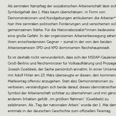
Als zentralen Kampftag der sozialistischen Arbeiterschaft lässt sic
Symbolgehalt des 1. Mais kaum überschätzen: in Form von
Demonstrationen und Kundgebungen artikulierten die Arbeiter
hier ihre zentralen politischen Forderungen und versicherten sic
gemeinsamen Stärke. Für die Nationalsozialist*innen bedeutete 
eine große Gefahr. In der organisierten Arbeiterbewegung sahen
ihren entschiedensten Gegner – zumal in der von den beiden
Arbeiterparteien SPD und KPD dominierten Reichshauptstadt.
Es ist deshalb nicht verwunderlich, dass sich der NSDAP-Gauleite
Groß-Berlins und Reichsminister für Volksaufklärung und Propag
Joseph Goebbels, der Sache persönlich annahm. In einer Unterr
mit Adolf Hitler am 23. März überzeugte er diesen, den komme
Maifeiertag offensiv anzugehen. Statt also Demonstrationen zu
verbieten, verständigten sich beide darauf, dieses identitätsstift
Symbol der Arbeiterschaft sichtbar zu übernehmen und mit gänz
anderen Inhalten gefüllt „im größten Rahmen“ (Goebbels) zu
zelebrieren. Als „Tag der nationalen Arbeit“ wurde der 1. Mai dam
erstmals in der deutschen Geschichte zum offiziellen Feiertag.