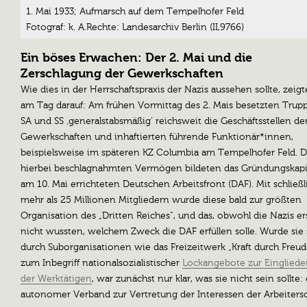
1. Mai 1933; Aufmarsch auf dem Tempelhofer Feld
Fotograf: k. A.Rechte: Landesarchiv Berlin (II,9766)
Ein böses Erwachen: Der 2. Mai und die
Zerschlagung der Gewerkschaften
Wie dies in der Herrschaftspraxis der Nazis aussehen sollte, zeigt
am Tag darauf: Am frühen Vormittag des 2. Mais besetzten Trup
SA und SS ‚generalstabsmäßig‘ reichsweit die Geschäftsstellen de
Gewerkschaften und inhaftierten führende Funktionär*innen,
beispielsweise im späteren KZ Columbia am Tempelhofer Feld. D
hierbei beschlagnahmten Vermögen bildeten das Gründungskapit
am 10. Mai errichteten Deutschen Arbeitsfront (DAF). Mit schließl
mehr als 25 Millionen Mitgliedern wurde diese bald zur größten
Organisation des „Dritten Reiches“, und das, obwohl die Nazis er
nicht wussten, welchem Zweck die DAF erfüllen solle. Wurde sie 
durch Suborganisationen wie das Freizeitwerk „Kraft durch Freud
zum Inbegriff nationalsozialistischer
Lockangebote zur Eingliede
der Werktätigen
, war zunächst nur klar, was sie nicht sein sollte:
autonomer Verband zur Vertretung der Interessen der Arbeitersc