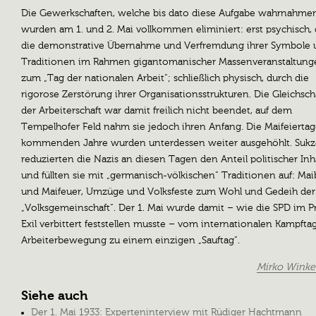
Die Gewerkschaften, welche bis dato diese Aufgabe wahrnahme
wurden am 1. und 2. Mai vollkommen eliminiert: erst psychisch,
die demonstrative Übernahme und Verfremdung ihrer Symbole 
Traditionen im Rahmen gigantomanischer Massenveranstaltung
zum „Tag der nationalen Arbeit“; schließlich physisch, durch die
rigorose Zerstörung ihrer Organisationsstrukturen. Die Gleichsch
der Arbeiterschaft war damit freilich nicht beendet, auf dem
Tempelhofer Feld nahm sie jedoch ihren Anfang. Die Maifeiertag
kommenden Jahre wurden unterdessen weiter ausgehöhlt. Sukz
reduzierten die Nazis an diesen Tagen den Anteil politischer Inh
und füllten sie mit „germanisch-völkischen“ Traditionen auf: M
und Maifeuer, Umzüge und Volksfeste zum Wohl und Gedeih der
„Volksgemeinschaft“. Der 1. Mai wurde damit – wie die SPD im P
Exil verbittert feststellen musste – vom internationalen Kampfta
Arbeiterbewegung zu einem einzigen „Sauftag“.
Mirko Wink
Siehe auch
Der 1. Mai 1933: Experteninterview mit Rüdiger Hachtmann