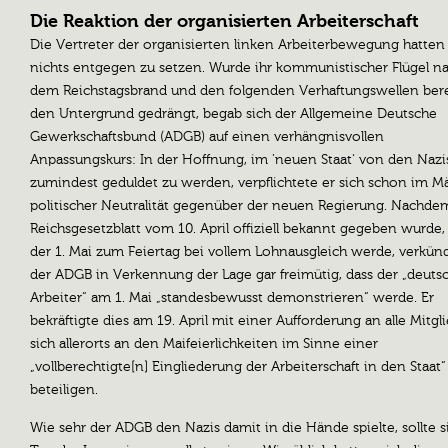
Die Reaktion der organisierten Arbeiterschaft
Die Vertreter der organisierten linken Arbeiterbewegung hatte
nichts entgegen zu setzen. Wurde ihr kommunistischer Flügel n
dem Reichstagsbrand und den folgenden Verhaftungswellen bere
den Untergrund gedrängt, begab sich der Allgemeine Deutsche
Gewerkschaftsbund (ADGB) auf einen verhängnisvollen
Anpassungskurs: In der Hoffnung, im ’neuen Staat‘ von den Nazi
zumindest geduldet zu werden, verpflichtete er sich schon im M
politischer Neutralität gegenüber der neuen Regierung. Nachde
Reichsgesetzblatt vom 10. April offiziell bekannt gegeben wurde,
der 1. Mai zum Feiertag bei vollem Lohnausgleich werde, verkün
der ADGB in Verkennung der Lage gar freimütig, dass der „deuts
Arbeiter“ am 1. Mai „standesbewusst demonstrieren“ werde. Er
bekräftigte dies am 19. April mit einer Aufforderung an alle Mitgli
sich allerorts an den Maifeierlichkeiten im Sinne einer
„vollberechtigte[n] Eingliederung der Arbeiterschaft in den Staat“
beteiligen.
Wie sehr der ADGB den Nazis damit in die Hände spielte, sollte 