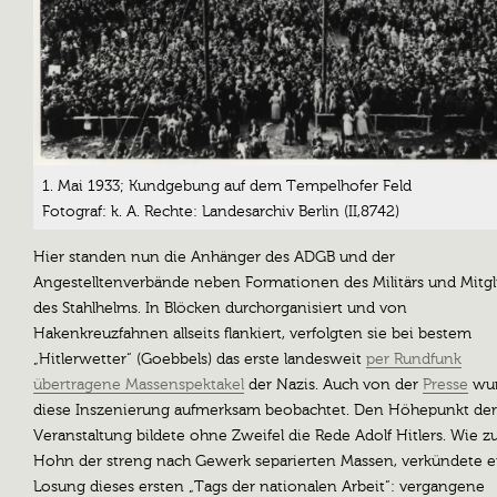
1. Mai 1933; Kundgebung auf dem Tempelhofer Feld
Fotograf: k. A. Rechte: Landesarchiv Berlin (II,8742)
Hier standen nun die Anhänger des ADGB und der
Angestelltenverbände neben Formationen des Militärs und Mitgl
des Stahlhelms. In Blöcken durchorganisiert und von
Hakenkreuzfahnen allseits flankiert, verfolgten sie bei bestem
„Hitlerwetter“ (Goebbels) das erste landesweit
per Rundfunk
übertragene Massenspektakel
der Nazis. Auch von der
Presse
wu
diese Inszenierung aufmerksam beobachtet. Den Höhepunkt der
Veranstaltung bildete ohne Zweifel die Rede Adolf Hitlers. Wie 
Hohn der streng nach Gewerk separierten Massen, verkündete e
Losung dieses ersten „Tags der nationalen Arbeit“: vergangene