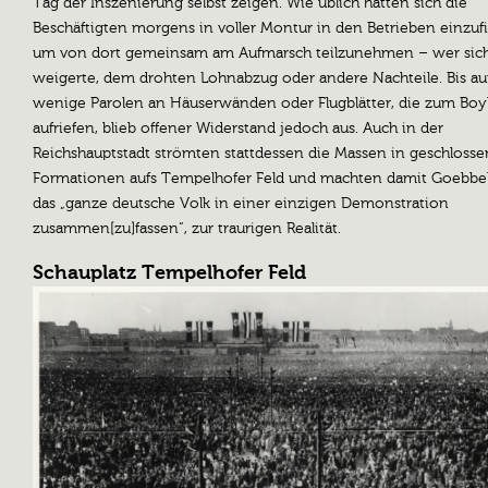
Tag der Inszenierung selbst zeigen. Wie üblich hatten sich die
Beschäftigten morgens in voller Montur in den Betrieben einzuf
um von dort gemeinsam am Aufmarsch teilzunehmen – wer sic
weigerte, dem drohten Lohnabzug oder andere Nachteile. Bis au
wenige Parolen an Häuserwänden oder Flugblätter, die zum Boy
aufriefen, blieb offener Widerstand jedoch aus. Auch in der
Reichshauptstadt strömten stattdessen die Massen in geschloss
Formationen aufs Tempelhofer Feld und machten damit Goebbel
das „ganze deutsche Volk in einer einzigen Demonstration
zusammen[zu]fassen“, zur traurigen Realität.
Schauplatz Tempelhofer Feld