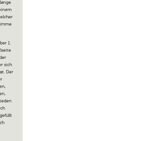
 lange
 einem
welcher
Stimme
ber 1.
lseite
der
er sich
at. Der
or
en,
en,
rieden
rch
efüllt
ich