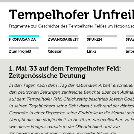
Tempelhofer Unfrei
Fragmente zur Geschichte des Tempelhofer Feldes im Nationalso
PROPAGANDA
ZWANGSARBEIT
SPUREN
SPA
Zum Projekt
Glossar
Links
Imp
1. Mai ’33 auf dem Tempelhofer Feld:
Zeitgenössische Deutung
In den Tagen nach dem „Tag der nationalen Arbeit“ erschienen
den deutschen Zeitungen zahlreiche Berichte über den Aufma
auf dem Tempelhofer Feld. Gleichzeitig beschrieb Joseph Goe
in seinen Tagebüchern seine Sicht darauf, während der dänisc
Gesandte in einer Depesche seine Eindrücke in die Heimat schi
Uns gibt dies die Möglichkeit, in Ansätzen nachvollziehen zu 
wie dieses Ereignis damals in der Öffentlichkeit und von
Einzelpersonen wahrgenommen und gedeutet wurde.