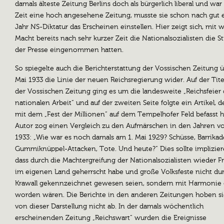
damals älteste Zeitung Berlins doch als bürgerlich liberal und war
Zeit eine hoch angesehene Zeitung, musste sie schon nach gut
Jahr NS-Diktatur das Erscheinen einstellen. Hier zeigt sich, mit 
Macht bereits nach sehr kurzer Zeit die Nationalsozialisten die 
der Presse eingenommen hatten.
So spiegelte auch die Berichterstattung der Vossischen Zeitung ü
Mai 1933 die Linie der neuen Reichsregierung wider. Auf der Tite
der Vossischen Zeitung ging es um die landesweite „Reichsfeier 
nationalen Arbeit“ und auf der zweiten Seite folgte ein Artikel, d
mit dem „Fest der Millionen“ auf dem Tempelhofer Feld befasst h
Autor zog einen Vergleich zu den Aufmärschen in den Jahren v
1933: „Wie war es noch damals am 1. Mai 1929? Schüsse, Barrikad
Gummiknüppel-Attacken, Tote. Und heute?“ Dies sollte implizier
dass durch die Machtergreifung der Nationalsozialisten wieder F
im eigenen Land geherrscht habe und große Volksfeste nicht du
Krawall gekennzeichnet gewesen seien, sondern mit Harmonie g
worden wären. Die Berichte in den anderen Zeitungen hoben s
von dieser Darstellung nicht ab. In der damals wöchentlich
erscheinenden Zeitung „Reichswart“ wurden die Ereignisse