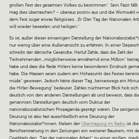
großen Fest des gesamten Volkes zu bestimmen“. Sein Fazit fäll
mag dies überraschen? – überaus positiv aus und die Wortwahl ve
dem Fest sogar etwas Religiöses: „Er [Der Tag der Nationalen Arb
will wieder beseelen und heiligen.“
Es ist, außer dieser einseitigen Darstellung der Nationalsozialist
nur wenig über eine Außenansicht zu erfahren. In einer Depesc
schreibt der dänische Gesandte, Herluf Zahle, dass die Zahl der
Teilnehmenden „möglicherweise annähernd eine Million“ betra
habe und dass die Rede Hitlers keine besonderen Eindruck gem
habe. Die Massen seien zudem am Höhepunkt des Festes bereits 
müde“ gewesen. Jedoch hätte dieser Tag „keineswegs ein Minus
die Hitler-Bewegung“ bedeutet. Zahles nüchterner Blick hob sich
deutlich von den anderen Darstellungen ab und beweist, dass d
genannten Darstellungen deutlich vom Duktus der
nationalsozialistischen Propaganda geprägt waren. Die zeitgenö
Deutung ist also fast ausschließlich eine Deutung der
Nationalsozialist*innen. Neben der
Übertragung im Radio
ist die
Berichterstattung in den Zeitungen ein weiterer Baustein, mit 
Goebbels den „Tag der nationalen Arbeit“ zu einer großen, medi