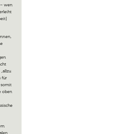
t – wen
rleiht
eit]
*innen,
he
gen
acht
„allzu
 für
 somit
ie oben
ssische
dem
alen