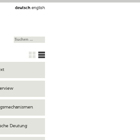
deutsch
english
ext
terview
rungsmechanismen
ische Deutung