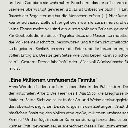
und wie Goebbels sie wahrnahm. Es scheint, dass er selbst von d
Szenerie überwältigt gewesen ist: „Es ist unbeschreiblich […]. Ein 
Rausch der Begeisterung hat die Menschen erfasst […]. Hier kann
keiner sich ausschließen, hier gehören wir alle zusammen und es
keine Phrase mehr: wir sind ein einzig Volk von Brüdern geword
Für Goebbels diente dieser Tag also dazu, die Massen zu mobilisi
die Volksgemeinschaft zu beschwören und für den Nationalsozia
zu begeistern. Schließlich sah er die Feier und die Inszenierung a
vollen Erfolg an. Dies zeigen Sätze wie „Das Leben kann so schö
sein“, „Gestern: Presse fabelhaft“ oder „Alles voll Glückwünsche fü
mich“.
„Eine Millionen umfassende Familie“
Hans Wendt schildert noch im selben Jahr in der Publikation „De
der nationalen Arbeit: Die Feier des 1. Mai 1933“ die Ereignisse d
Maifeier. Seine Sichtweise ist in der Art und Weise deckungsglei
den überschwänglichen Darstellungen in den Zeitungen: „Statt d
hässlichen Spaltung des Volkes eine große, Millionen umfassend
Familie.“ Und er fügt in seiner Kommentierung hinzu, dass es ein
kühner Griff“ gewesen sei, ausgerechnet diesen Tag „zum ersten