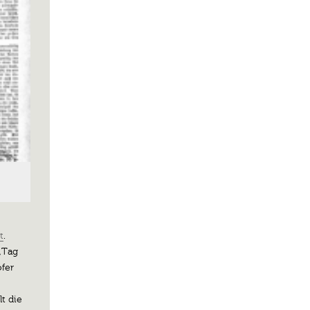
t
.
„Tag
fer
lt die