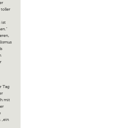
er
toller
 ist
en.“
eren,
lismus
ls
n
r
r Tag
er
ch mit
er
e
 „ein