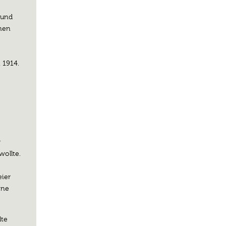
 und
nen
 1914.
r
wollte.
eier
ine
lte