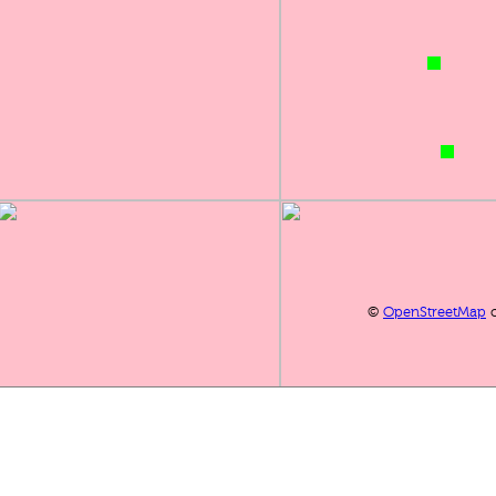
©
OpenStreetMap
c