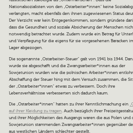
rassistischen Ideologie als „Untermenschen“. Dass die
Nationalsozialisten von den „Ostarbeiter*innen“ keine Sozialab
verlangten, macht ebenfalls den ihnen zugewiesenen Status deut
Der Verzicht war kein Entgegenkommen, sondern gründete dari
dass die Gesundheit und soziale Absicherung der Menschen nicht
notwendig betrachtet wurde. Zudem wurde ein Betrag für Unter
und Verpflegung für die eigens für sie vorgesehenen Baracken i
Lager abgezogen.
Die sogenannte „Ostarbeiter-Steuer“ galt von 1941 bis 1944. Da
wurde sie abgeschafft und die Zwangsarbeiter*innen aus der
Sowjetunion wurden wie die polnischen Arbeiter*innen entlohn
Abschaffung der Steuer hing mit dem Versuch zusammen, die Sit
der „Ostarbeiter*innen“ etwas zu verbessern. Doch ihre
Lebensverhältnisse verbesserten sich dadurch kaum.
Die „Ostarbeiter*innen“ hatten zu ihrer Kenntlichmachung ein
„
auf ihrer Kleidung zu tragen
. Auch bezüglich ihrer Freizeitgestalt
und ihrer Möglichkeiten des Ausgangs waren die aus Polen und 
Sowjetunion stammenden Zwangsarbeiter*innen gegenüber d
aus westlichen Ländern schlechter gestellt.