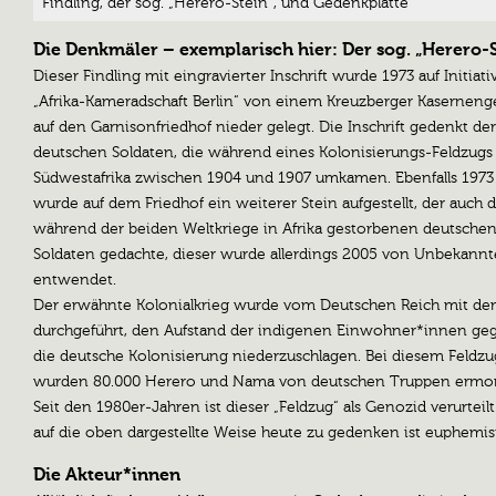
Findling, der sog. „Herero-Stein“, und Gedenkplatte
Die Denkmäler – exemplarisch hier: Der sog. „Herero-S
Dieser Findling mit eingravierter Inschrift wurde 1973 auf Initiati
„Afrika-Kameradschaft Berlin“ von einem Kreuzberger Kaserneng
auf den Garnisonfriedhof nieder gelegt. Die Inschrift gedenkt der
deutschen Soldaten, die während eines Kolonisierungs-Feldzugs
Südwestafrika zwischen 1904 und 1907 umkamen. Ebenfalls 1973
wurde auf dem Friedhof ein weiterer Stein aufgestellt, der auch 
während der beiden Weltkriege in Afrika gestorbenen deutsche
Soldaten gedachte, dieser wurde allerdings 2005 von Unbekann
entwendet.
Der erwähnte Kolonialkrieg wurde vom Deutschen Reich mit de
durchgeführt, den Aufstand der indigenen Einwohner*innen ge
die deutsche Kolonisierung niederzuschlagen. Bei diesem Feldzu
wurden 80.000 Herero und Nama von deutschen Truppen ermor
Seit den 1980er-Jahren ist dieser „Feldzug“ als Genozid verurteilt
auf die oben dargestellte Weise heute zu gedenken ist euphemist
Die Akteur*innen