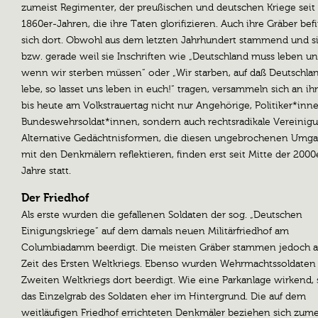
zumeist Regimenter, der preußischen und deutschen Kriege seit
1860er-Jahren, die ihre Taten glorifizieren. Auch ihre Gräber be
sich dort. Obwohl aus dem letzten Jahrhundert stammend und s
bzw. gerade weil sie Inschriften wie „Deutschland muss leben u
wenn wir sterben müssen“ oder „Wir starben, auf daß Deutschla
lebe, so lasset uns leben in euch!“ tragen, versammeln sich an i
bis heute am Volkstrauertag nicht nur Angehörige, Politiker*inn
Bundeswehrsoldat*innen, sondern auch rechtsradikale Vereinig
Alternative Gedächtnisformen, die diesen ungebrochenen Umg
mit den Denkmälern reflektieren, finden erst seit Mitte der 2000
Jahre statt.
Der Friedhof
Als erste wurden die gefallenen Soldaten der sog. „Deutschen
Einigungskriege“ auf dem damals neuen Militärfriedhof am
Columbiadamm beerdigt. Die meisten Gräber stammen jedoch a
Zeit des Ersten Weltkriegs. Ebenso wurden Wehrmachtssoldaten
Zweiten Weltkriegs dort beerdigt. Wie eine Parkanlage wirkend, 
das Einzelgrab des Soldaten eher im Hintergrund. Die auf dem
weitläufigen Friedhof errichteten Denkmäler beziehen sich zume