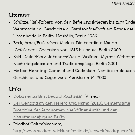
Thea Fleisc
Literatur
Schütze, Karl-Robert: Von den Befreiungskriegen bis zum Ende
Wehrmacht : d. Geschichte d. Garnisonfriedhofs am Rande der
Hasenheide in Berlin-Neukölln, Berlin 1986.
Beck, Arndt/Euskirchen, Markus: Die beerdigte Nation –
›Gefallenen‹-Gedenken von 1813 bis heute, Berlin 2009.
Bald, Detlef/Klotz, Johannes/Wette, Wolfram: Mythos Wehrmac
Nachkriegsdebatten und Traditionspflege, Berlin 2001.
Melber, Henning: Genozid und Gedenken. Namibisch-deutsc
Geschichte und Gegenwart, Frankfurt a. M. 2005.
Links
Dokumentarfilm „Deutsch-Süd
was
?“
(Vimeo)
Der Genozid an den Herero und Nama (2010). Gemeinsame
Broschüre der Autonomen Neuköllner Antifa und der
Naturfreundejugend Berlin
Friedhof Columbiadamm,
http://www.stadtentwicklung.berlin.de/umwelt/stadtgruen/fri