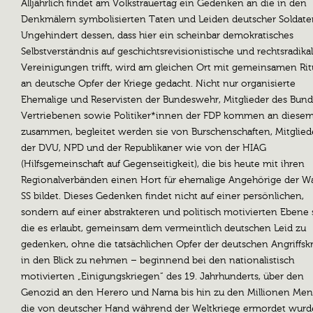
Alljährlich findet am Volkstrauertag ein Gedenken an die in den
Denkmälern symbolisierten Taten und Leiden deutscher Soldaten
Ungehindert dessen, dass hier ein scheinbar demokratisches
Selbstverständnis auf geschichtsrevisionistische und rechtsradika
Vereinigungen trifft, wird am gleichen Ort mit gemeinsamen Rit
an deutsche Opfer der Kriege gedacht. Nicht nur organisierte
Ehemalige und Reservisten der Bundeswehr, Mitglieder des Bund
Vertriebenen sowie Politiker*innen der FDP kommen an diese
zusammen, begleitet werden sie von Burschenschaften, Mitglied
der DVU, NPD und der Republikaner wie von der HIAG
(Hilfsgemeinschaft auf Gegenseitigkeit), die bis heute mit ihren
Regionalverbänden einen Hort für ehemalige Angehörige der W
SS bildet. Dieses Gedenken findet nicht auf einer persönlichen,
sondern auf einer abstrakteren und politisch motivierten Ebene s
die es erlaubt, gemeinsam dem vermeintlich deutschen Leid zu
gedenken, ohne die tatsächlichen Opfer der deutschen Angriffsk
in den Blick zu nehmen – beginnend bei den nationalistisch
motivierten „Einigungskriegen“ des 19. Jahrhunderts, über den
Genozid an den Herero und Nama bis hin zu den Millionen Men
die von deutscher Hand während der Weltkriege ermordet wurd