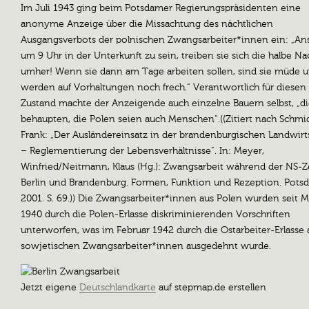
Im Juli 1943 ging beim Potsdamer Regierungspräsidenten eine
anonyme Anzeige über die Missachtung des nächtlichen
Ausgangsverbots der polnischen Zwangsarbeiter*innen ein: „Ans
um 9 Uhr in der Unterkunft zu sein, treiben sie sich die halbe Na
umher! Wenn sie dann am Tage arbeiten sollen, sind sie müde 
werden auf Vorhaltungen noch frech.“ Verantwortlich für diesen
Zustand machte der Anzeigende auch einzelne Bauern selbst, „d
behaupten, die Polen seien auch Menschen“.((Zitiert nach Schmid
Frank: „Der Ausländereinsatz in der brandenburgischen Landwirt
– Reglementierung der Lebensverhältnisse“. In: Meyer,
Winfried/Neitmann, Klaus (Hg.): Zwangsarbeit während der NS-Ze
Berlin und Brandenburg. Formen, Funktion und Rezeption. Pots
2001. S. 69.)) Die Zwangsarbeiter*innen aus Polen wurden seit M
1940 durch die Polen-Erlasse diskriminierenden Vorschriften
unterworfen, was im Februar 1942 durch die Ostarbeiter-Erlasse 
sowjetischen Zwangsarbeiter*innen ausgedehnt wurde.
Jetzt eigene
Deutschlandkarte
auf stepmap.de erstellen