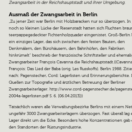
Zwangsarbeit in der Reichshauptstadt und ihrer Umgebung.
Ausmaß der Zwangsarbeit in Berlin
„Zu jener Zeit war Berlin mit Holzbaracken nur so überzogen. In
noch so kleinen Lücke der Riesenstadt hatten sich Fluchten brau
teerpappegedeckter Fichtenholzquader eingenistet. Groß-Berlin 
ein einziges Lager, das sich zwischen den festen Bauten, den
Denkmälern, den Bürohäusern, den Bahnhöfen, den Fabriken
hinkrümelt“ beschrieb der französische Schriftsteller und ehemal
Zwangsarbeiter François Cavanna die Reichshauptstadt.((Cavanna
François: Das Lied der Baba (orig. Les Russkoffs). Berlin 1988. Zitie
nach: Pagenstecher, Cord: Lagerlisten und Erinnerungsberichte.
Quellen zur Topografie und ärztlichen Betreuung der Berliner
Zwangsarbeiterlager. http://www.cord-pagenstecher.de/pagenst
2004a-lagerlisten.pdf S. 6. [06.04.2013]))
Tatsächlich waren alle Verwaltungsbezirke Berlins mit einem Ne
ungefähr 3000 Zwangsarbeiterlagern überzogen. Fast überall lag 
Lager direkt um die Ecke. Besonders hohe Konzentrationen gab 
den Standorten der Rüstungsindustrie.