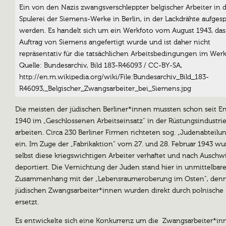
Ein von den Nazis zwangsverschleppter belgischer Arbeiter in 
Spulerei der Siemens-Werke in Berlin, in der Lackdrähte aufgesp
werden. Es handelt sich um ein Werkfoto vom August 1943, das
Auftrag von Siemens angefertigt wurde und ist daher nicht
repräsentativ für die tatsächlichen Arbeitsbedingungen im Werk
Quelle: Bundesarchiv, Bild 183-R46093 / CC-BY-SA,
http://en.m.wikipedia.org/wiki/File:Bundesarchiv_Bild_183-
R46093,_Belgischer_Zwangsarbeiter_bei_Siemens.jpg
Die meisten der jüdischen Berliner*innen mussten schon seit E
1940 im „Geschlossenen Arbeitseinsatz“ in der Rüstungsindustri
arbeiten. Circa 230 Berliner Firmen richteten sog. „Judenabteilu
ein. Im Zuge der „Fabrikaktion“ vom 27. und 28. Februar 1943 w
selbst diese kriegswichtigen Arbeiter verhaftet und nach Auschw
deportiert. Die Vernichtung der Juden stand hier in unmittelba
Zusammenhang mit der „Lebensraumeroberung im Osten“, denn
jüdischen Zwangsarbeiter*innen wurden direkt durch polnische
ersetzt.
Es entwickelte sich eine Konkurrenz um die Zwangsarbeiter*in