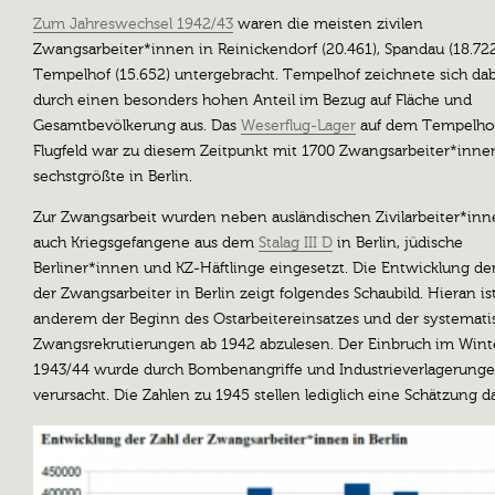
Zum Jahreswechsel 1942/43
waren die meisten zivilen
Zwangsarbeiter*innen in Reinickendorf (20.461), Spandau (18.72
Tempelhof (15.652) untergebracht. Tempelhof zeichnete sich da
durch einen besonders hohen Anteil im Bezug auf Fläche und
Gesamtbevölkerung aus. Das
Weserflug-Lager
auf dem Tempelho
Flugfeld war zu diesem Zeitpunkt mit 1700 Zwangsarbeiter*inne
sechstgrößte in Berlin.
Zur Zwangsarbeit wurden neben ausländischen Zivilarbeiter*in
auch Kriegsgefangene aus dem
Stalag III D
in Berlin, jüdische
Berliner*innen und KZ-Häftlinge eingesetzt. Die Entwicklung der
der Zwangsarbeiter in Berlin zeigt folgendes Schaubild. Hieran is
anderem der Beginn des Ostarbeitereinsatzes und der systemat
Zwangsrekrutierungen ab 1942 abzulesen. Der Einbruch im Wint
1943/44 wurde durch Bombenangriffe und Industrieverlagerung
verursacht. Die Zahlen zu 1945 stellen lediglich eine Schätzung da