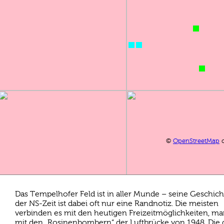
©
OpenStreetMap
c
Das Tempelhofer Feld ist in aller Munde – seine Geschich
der NS-Zeit ist dabei oft nur eine Randnotiz. Die meisten
verbinden es mit den heutigen Freizeitmöglichkeiten, m
mit den „Rosinenbombern“ der Luftbrücke von 1948. Die